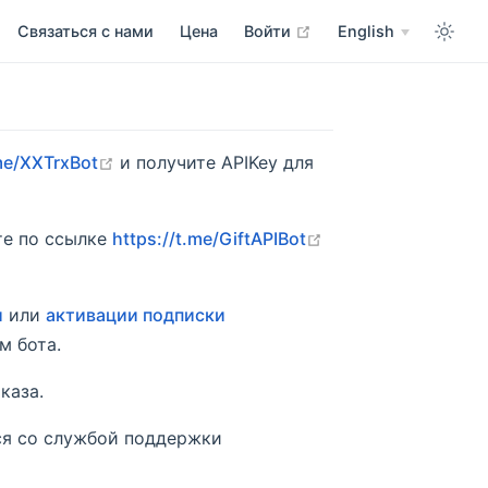
open in new window
Связаться с нами
Цена
Войти
English
open in new window
.me/XXTrxBot
и получите APIKey для
open in new windo
е по ссылке
https://t.me/GiftAPIBot
и
или
активации подписки
м бота.
каза.
ься со службой поддержки