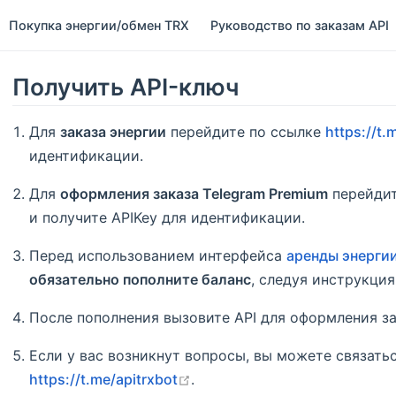
Покупка энергии/обмен TRX
Руководство по заказам API
Получить API-ключ
Для
заказа энергии
перейдите по ссылке
https://t
идентификации.
Для
оформления заказа Telegram Premium
перейдит
и получите APIKey для идентификации.
Перед использованием интерфейса
аренды энерги
обязательно пополните баланс
, следуя инструкция
После пополнения вызовите API для оформления за
Если у вас возникнут вопросы, вы можете связат
open in new window
https://t.me/apitrxbot
.