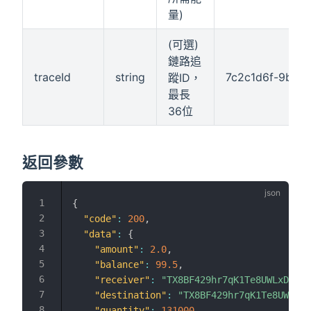
量)
(可選)
鏈路追
traceId
string
7c2c1d6f-9b8a-
蹤ID，
最長
36位
返回參數
{
"code"
:
200
,
"data"
:
{
"amount"
:
2.0
,
"balance"
:
99.5
,
"receiver"
:
"TX8BF429hr7qK1Te8UWLxD9xbu
"destination"
:
"TX8BF429hr7qK1Te8UWLxD9
"quantity"
:
131000
,