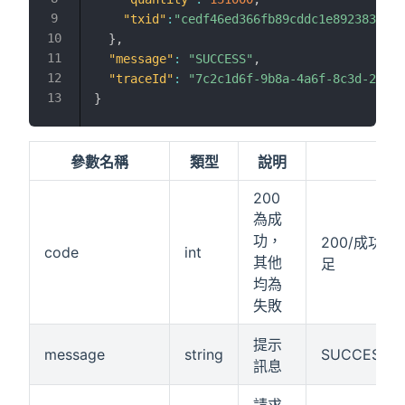
"txid"
:
"cedf46ed366fb89cddc1e892383c6f5
}
,
"message"
:
"SUCCESS"
,
"traceId"
:
"7c2c1d6f-9b8a-4a6f-8c3d-2f5f9
}
參數名稱
類型
說明
200
為成
功，
200/成功 5
code
int
其他
足
均為
失敗
提示
message
string
SUCCESS/E
訊息