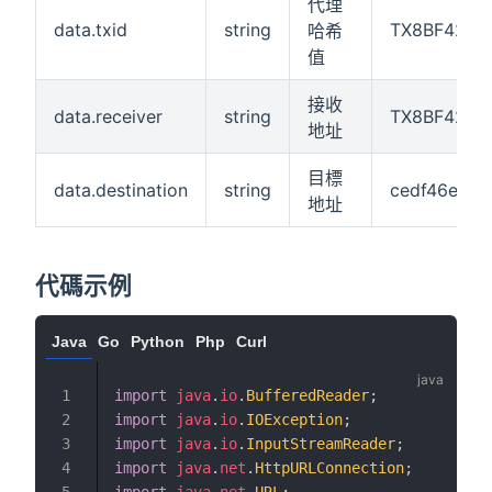
代理
data.txid
string
TX8BF429h
哈希
值
接收
data.receiver
string
TX8BF429h
地址
目標
data.destination
string
cedf46ed36
地址
代碼示例
Java
Go
Python
Php
Curl
import
java
.
io
.
BufferedReader
;
import
java
.
io
.
IOException
;
import
java
.
io
.
InputStreamReader
;
import
java
.
net
.
HttpURLConnection
;