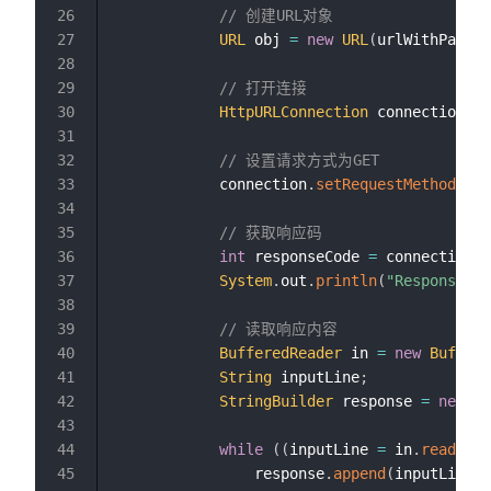
// 创建URL对象
URL
 obj 
=
new
URL
(
urlWithParams
// 打开连接
HttpURLConnection
 connection 
=
// 设置请求方式为GET
            connection
.
setRequestMethod
(
"GE
// 获取响应码
int
 responseCode 
=
 connection
.
g
System
.
out
.
println
(
"Response Co
// 读取响应内容
BufferedReader
 in 
=
new
Buffere
String
 inputLine
;
StringBuilder
 response 
=
new
St
while
(
(
inputLine 
=
 in
.
readLine
                response
.
append
(
inputLine
)
;