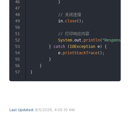
}
// 关闭连接
            in
.
close
(
)
;
// 打印响应内容
System
.
out
.
println
(
"Response Co
}
catch
(
IOException
 e
)
{
            e
.
printStackTrace
(
)
;
}
}
}
Last Updated:
8/5/2026, 4:05:10 AM