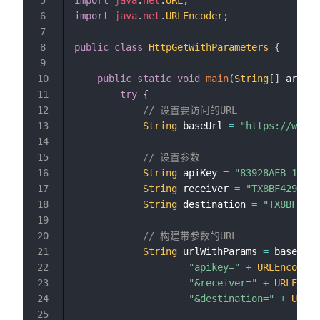
import
java
.
net
.
URL
;
import
java
.
net
.
URLEncoder
;
public
class
HttpGetWithParameters
{
public
static
void
main
(
String
[
]
 args
)
try
{
// 设置要访问的URL
String
 baseUrl 
=
"https://web.a
// 设置参数
String
 apiKey 
=
"83928AFB-14A5-
String
 receiver 
=
"TX8BF429hr7q
String
 destination 
=
"TX8BF429h
// 构建带参数的URL
String
 urlWithParams 
=
 baseUrl 
"apikey="
+
URLEncoder
.
"&receiver="
+
URLEncod
"&destination="
+
URLEn