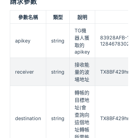
請求參數
參數名稱
類型
說明
TG機
83928AFB-14A
器人獲
apikey
string
128467830293
取的
apikey
接收能
receiver
string
TX8BF429hr7qK
量的波
場地址
轉帳的
目標地
址(會
查詢向
destination
string
TX8BF429hr7q
這個地
址轉帳
所需能