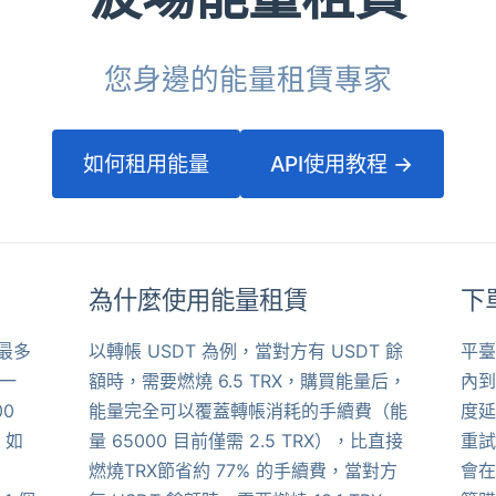
您身邊的能量租賃專家
如何租用能量
API使用教程 →
為什麼使用能量租賃
下
最多
以轉帳 USDT 為例，當對方有 USDT 餘
平臺
帳一
額時，需要燃燒 6.5 TRX，購買能量后，
內到
00
能量完全可以覆蓋轉帳消耗的手續費（能
度延
，如
量 65000 目前僅需 2.5 TRX），比直接
重試
燃燒TRX節省約 77% 的手續費，當對方
會在